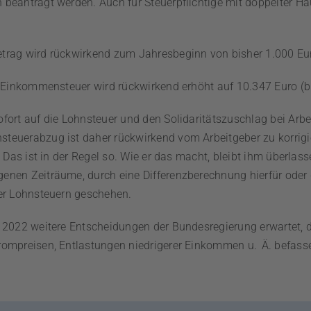
beantragt werden. Auch für Steuerpflichtige mit doppelter Hau
rag wird rückwirkend zum Jahresbeginn von bisher 1.000 Eur
r Einkommensteuer wird rückwirkend erhöht auf 10.347 Euro (bi
fort auf die Lohnsteuer und den Solidaritätszuschlag bei Arb
euerabzug ist daher rückwirkend vom Arbeitgeber zu korrigi
. Das ist in der Regel so. Wie er das macht, bleibt ihm überlas
nen Zeiträume, durch eine Differenzberechnung hierfür oder
er Lohnsteuern geschehen.
 2022 weitere Entscheidungen der Bundesregierung erwartet, d
ompreisen, Entlastungen niedrigerer Einkommen u. Ä. befass