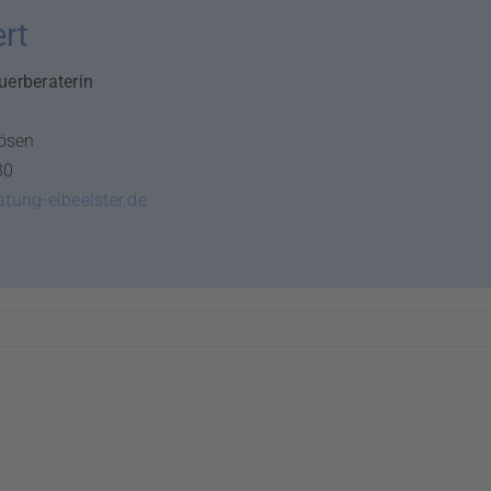
ert
uerberaterin
ösen
30
tung-elbeelster.de