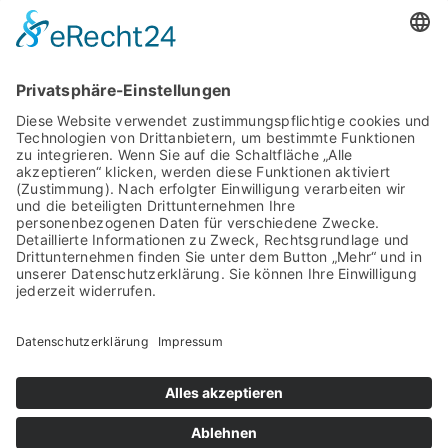
Kreishandwerkerschaft
Region Meißen
Hauptstraße 52
01589 Riesa
Google Maps anzeigen
Kontakt
Telefon: 03525 733963
E-Mail:
info@khs-meissen.de