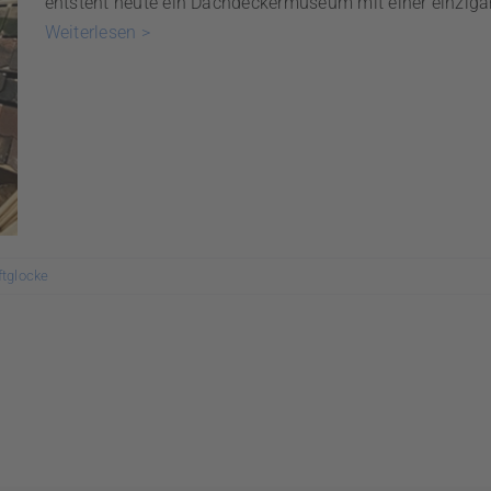
entsteht heute ein Dachdeckermuseum mit einer einzig
Weiterlesen >
ftglocke