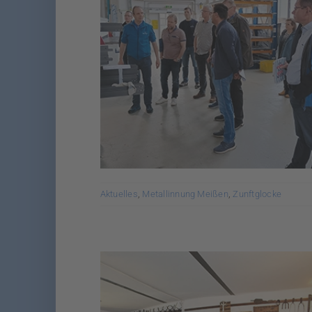
Aktuelles
,
Metallinnung Meißen
,
Zunftglocke