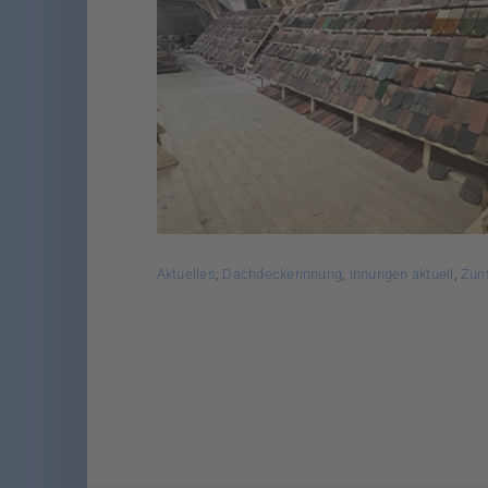
Aktuelles
,
Dachdeckerinnung
,
Innungen aktuell
,
Zun