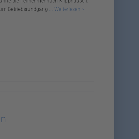
ührte die Teilnehmer nach Klipphausen.
zum Betriebsrundgang
... Weiterlesen >
in