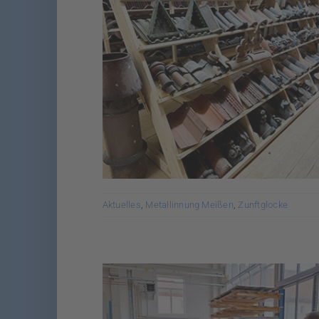
Aktuelles
,
Metallinnung Meißen
,
Zunftglocke