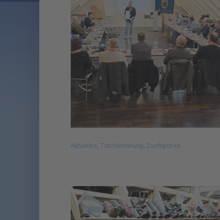
Aktuelles
,
Tischlerinnung
,
Zunftglocke