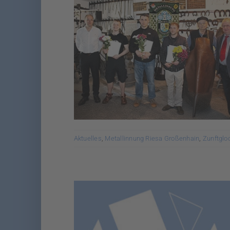
Aktuelles
,
Metallinnung Riesa Großenhain
,
Zunftglo