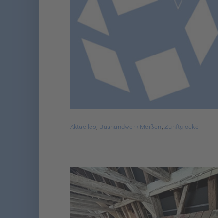
Aktuelles
,
Bauhandwerk Meißen
,
Zunftglocke