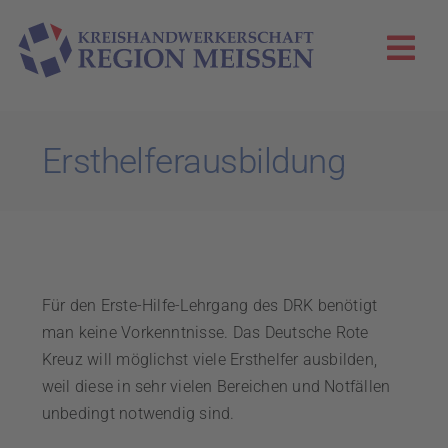
Zum
Inhalt
Togg
springen
Navi
KHS Meißen
Ersthelferausbildung
Innungen
Aktuelles
Für den Erste-Hilfe-Lehrgang des DRK benötigt
Die Zunftglocke
man keine Vorkenntnisse. Das Deutsche Rote
Kreuz will möglichst viele Ersthelfer ausbilden,
WIR!-Projekt
weil diese in sehr vielen Bereichen und Notfällen
unbedingt notwendig sind.