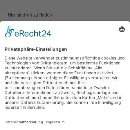
Hier sind wir zu finden
Kreishandwerkerschaft
Region Meißen
Hauptstraße 52
01589 Riesa
Google Maps anzeigen
Kontakt
Telefon: 03525 733963
E-Mail:
info@khs-meissen.de