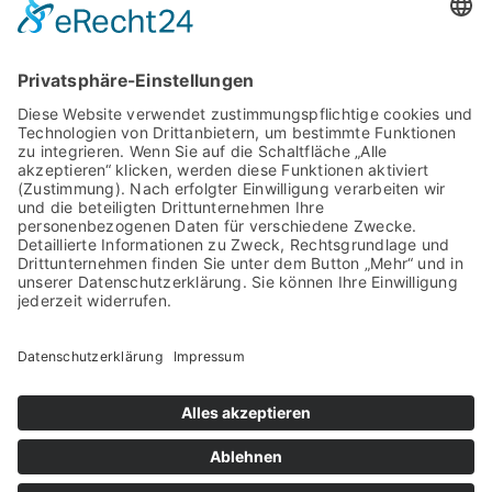
Kreishandwerkerschaft
Region Meißen
Hauptstraße 52
01589 Riesa
Google Maps anzeigen
Kontakt
Telefon: 03525 733963
E-Mail:
info@khs-meissen.de