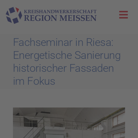
Zum
Inhalt
Togg
springen
Navi
KHS Meißen
Fachseminar in Riesa:
Energetische Sanierung
Innungen
historischer Fassaden
Aktuelles
im Fokus
Die Zunftglocke
WIR!-Projekt