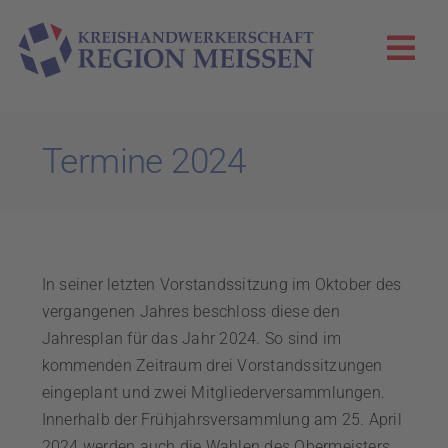
Zum
Inhalt
Togg
springen
Navi
KHS Meißen
Termine 2024
Innungen
Aktuelles
In seiner letzten Vorstandssitzung im Oktober des
Die Zunftglocke
vergangenen Jahres beschloss diese den
Jahresplan für das Jahr 2024. So sind im
kommenden Zeitraum drei Vorstandssitzungen
WIR!-Projekt
eingeplant und zwei Mitgliederversammlungen.
Innerhalb der Frühjahrsversammlung am 25. April
2024 werden auch die Wahlen des Obermeisters,