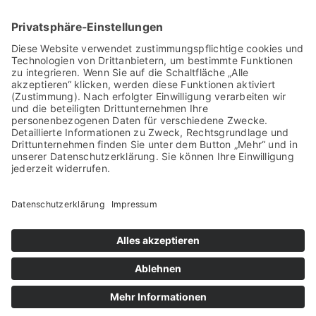
Kreishandwerkerschaft
Region Meißen
Hauptstraße 52
01589 Riesa
Google Maps anzeigen
Kontakt
Telefon: 03525 733963
E-Mail:
info@khs-meissen.de