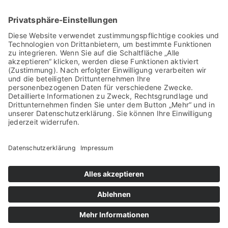
Kreishandwerkerschaft
Region Meißen
Hauptstraße 52
01589 Riesa
Google Maps anzeigen
Kontakt
Telefon: 03525 733963
E-Mail:
info@khs-meissen.de