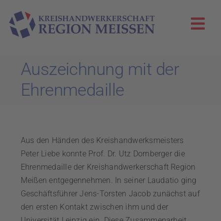
Zum
Inhalt
Togg
springen
Navi
KHS Meißen
Auszeichnung mit der
Ehrenmedaille
Innungen
Aktuelles
Aus den Händen des Kreishandwerksmeisters
Die Zunftglocke
Peter Liebe konnte Prof. Dr. Utz Dornberger die
Ehrenmedaille der Kreishandwerkerschaft Region
Meißen entgegennehmen. In seiner Laudatio ging
WIR!-Projekt
Geschäftsführer Jens-Torsten Jacob zunächst auf
den ersten Kontakt zwischen ihm und der
Universität Leipzig ein. Diese Zusammenarbeit